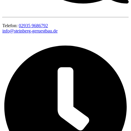
Telefon:
02935 9686792
info@steinberg-geruestbau.de