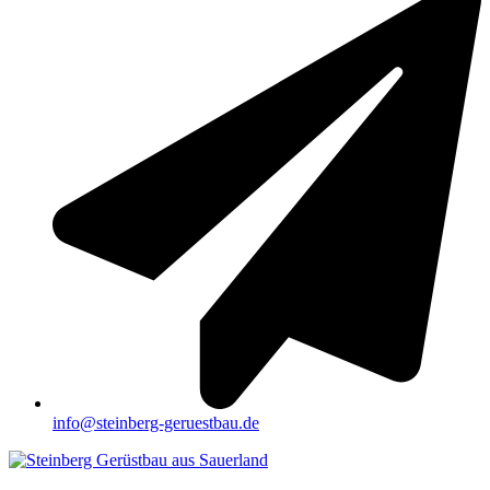
info@steinberg-geruestbau.de