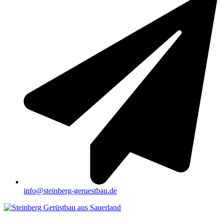
info@steinberg-geruestbau.de