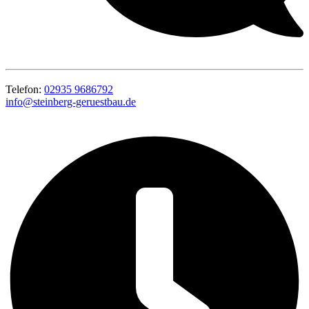
Telefon:
02935 9686792
info@steinberg-geruestbau.de